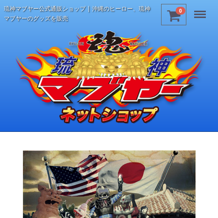
琉神マブヤー公式通販ショップ | 沖縄のヒーロー、琉神
Menu
0
マブヤーのグッズを販売