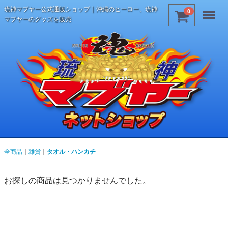
琉神マブヤー公式通販ショップ | 沖縄のヒーロー、琉神
Menu
0
マブヤーのグッズを販売
全商品
雑貨
タオル・ハンカチ
お探しの商品は見つかりませんでした。