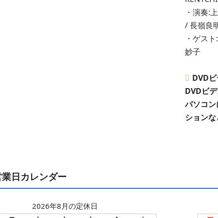
・演奏:上
/ 長嶺良
・ゲスト:
妙子
DVD
DVDビ
パソコン
ションな
営業日カレンダー
2026年8月の定休日