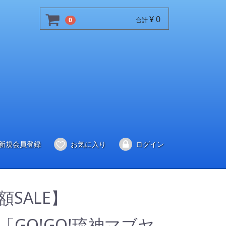
¥ 0
0
合計
新規会員登録
お気に入り
ログイン
額SALE】
D「GO!GO!琉神マブヤ