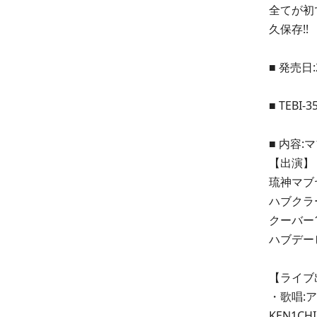
全てが初
久保存!!
■ 発売日:
■ TEBI-3
■ 内容:
【出演】
琉神マブヤ
ハブクラー
クーバー1
ハブデー
【ライブ
・歌唱:アル
KEN1CHI