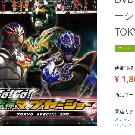
ーシ
TOK
オススメ
通常価格
¥ 1,8
商品コー
関連カテ
メディア
メディア