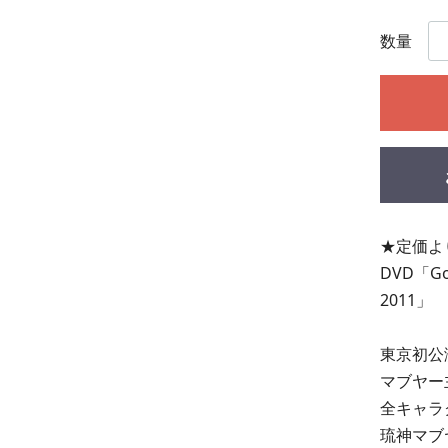
数量
★定価よ
DVD「Go
2011」
東京初公演
マブヤー
全キャラ
琉神マブ